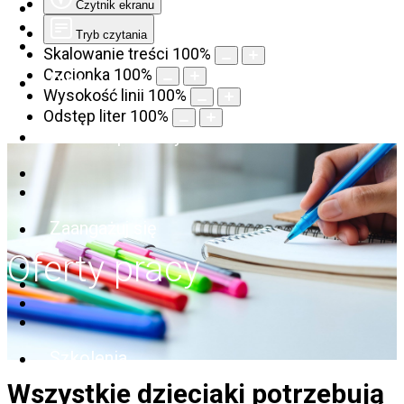
Czytnik ekranu
Tryb czytania
Skalowanie treści
100
%
Czcionka
100
%
O nas
Wysokość linii
100
%
Odstęp liter
100
%
Szukam pomocy
Zaangażuj się
Oferty pracy
Szkolenia
Wszystkie dzieciaki potrzebują