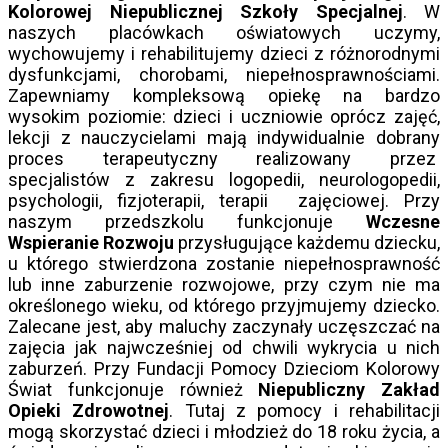
Kolorowej Niepublicznej Szkoły Specjalnej
. W
naszych placówkach oświatowych uczymy,
wychowujemy i rehabilitujemy dzieci z różnorodnymi
dysfunkcjami, chorobami, niepełnosprawnościami.
Zapewniamy kompleksową opiekę na bardzo
wysokim poziomie: dzieci i uczniowie oprócz zajęć,
lekcji z nauczycielami mają indywidualnie dobrany
proces terapeutyczny realizowany przez
specjalistów z zakresu logopedii, neurologopedii,
psychologii, fizjoterapii, terapii zajęciowej. Przy
naszym przedszkolu funkcjonuje
Wczesne
Wspieranie Rozwoju
przysługujące każdemu dziecku,
u którego stwierdzona zostanie niepełnosprawność
lub inne zaburzenie rozwojowe, przy czym nie ma
określonego wieku, od którego przyjmujemy dziecko.
Zalecane jest, aby maluchy zaczynały uczęszczać na
zajęcia jak najwcześniej od chwili wykrycia u nich
zaburzeń. Przy Fundacji Pomocy Dzieciom Kolorowy
Świat funkcjonuje również
Niepubliczny Zakład
Opieki Zdrowotnej
. Tutaj z pomocy i rehabilitacji
mogą skorzystać dzieci i młodzież do 18 roku życia, a