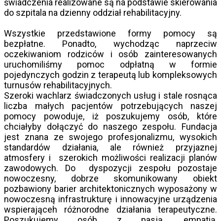
świadczenia realizowane są na podstawie skierowania
do szpitala na dzienny oddział rehabilitacyjny.
Wszystkie przedstawione formy pomocy są
bezpłatne. Ponadto, wychodząc naprzeciw
oczekiwaniom rodziców i osób zainteresowanych
uruchomiliśmy pomoc odpłatną w formie
pojedynczych godzin z terapeutą lub kompleksowych
turnusów rehabilitacyjnych.
Szeroki wachlarz świadczonych usług i stale rosnąca
liczba małych pacjentów potrzebujących naszej
pomocy powoduje, iż poszukujemy osób, które
chciałyby dołączyć do naszego zespołu. Fundacja
jest znana ze swojego profesjonalizmu, wysokich
standardów działania, ale również przyjaznej
atmosfery i szerokich możliwości realizacji planów
zawodowych. Do dyspozycji zespołu pozostaje
nowoczesny, dobrze skomunikowany obiekt
pozbawiony barier architektonicznych wyposażony w
nowoczesną infrastrukturę i innowacyjne urządzenia
wspierająceh różnorodne działania terapeutyczne.
Poszukujemy osób z pasją, empatią,