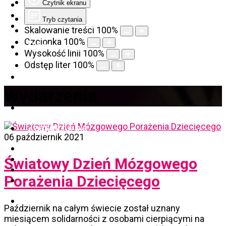
Czytnik ekranu
Tryb czytania
Skalowanie treści
100
%
Czcionka
100
%
O nas
Wysokość linii
100
%
Odstęp liter
100
%
Szukam pomocy
Wydarzenia
Zaangażuj się
06 październik 2021
Światowy Dzień Mózgowego
Porażenia Dziecięcego
Szkolenia
Październik na całym świecie został uznany
miesiącem solidarności z osobami cierpiącymi na