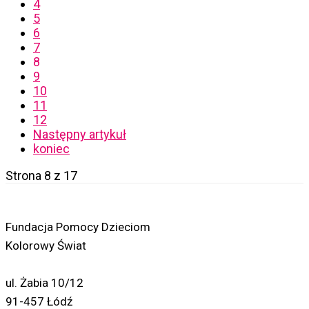
4
5
6
7
8
9
10
11
12
Następny artykuł
koniec
Strona 8 z 17
Fundacja Pomocy Dzieciom
Kolorowy Świat
ul. Żabia 10/12
91-457 Łódź