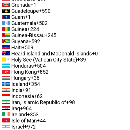
Grenada
+1
Guadeloupe
+590
Guam
+1
Guatemala
+502
Guinea
+224
Guinea-Bissau
+245
Guyana
+592
Haiti
+509
Heard Island and McDonald Islands
+0
Holy See (Vatican City State)
+39
Honduras
+504
Hong Kong
+852
Hungary
+36
Iceland
+354
India
+91
Indonesia
+62
Iran, Islamic Republic of
+98
Iraq
+964
Ireland
+353
Isle of Man
+44
Israel
+972