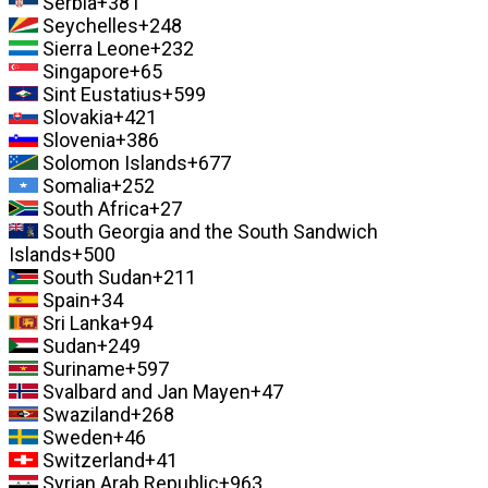
Serbia
+381
Seychelles
+248
Sierra Leone
+232
Singapore
+65
Sint Eustatius
+599
Slovakia
+421
Slovenia
+386
Solomon Islands
+677
Somalia
+252
South Africa
+27
South Georgia and the South Sandwich
Islands
+500
South Sudan
+211
Spain
+34
Sri Lanka
+94
Sudan
+249
Suriname
+597
Svalbard and Jan Mayen
+47
Swaziland
+268
Sweden
+46
Switzerland
+41
Syrian Arab Republic
+963