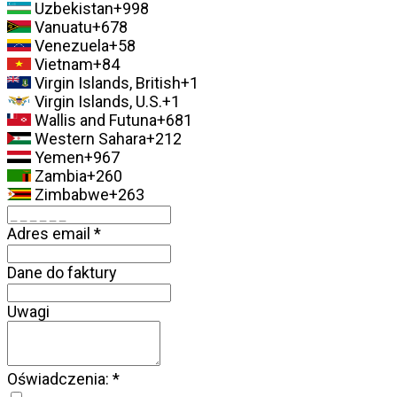
Uzbekistan
+998
Vanuatu
+678
Venezuela
+58
Vietnam
+84
Virgin Islands, British
+1
Virgin Islands, U.S.
+1
Wallis and Futuna
+681
Western Sahara
+212
Yemen
+967
Zambia
+260
Zimbabwe
+263
Adres email
*
Dane do faktury
Uwagi
Oświadczenia:
*