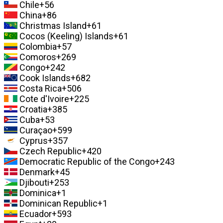
Chile
+56
China
+86
Christmas Island
+61
Cocos (Keeling) Islands
+61
Colombia
+57
Comoros
+269
Congo
+242
Cook Islands
+682
Costa Rica
+506
Cote d'Ivoire
+225
Croatia
+385
Cuba
+53
Curaçao
+599
Cyprus
+357
Czech Republic
+420
Democratic Republic of the Congo
+243
Denmark
+45
Djibouti
+253
Dominica
+1
Dominican Republic
+1
Ecuador
+593