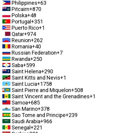
Philippines
+63
Pitcairn
+870
Polska
+48
Portugal
+351
Puerto Rico
+1
Qatar
+974
Reunion
+262
Romania
+40
Russian Federation
+7
Rwanda
+250
Saba
+599
Saint Helena
+290
Saint Kitts and Nevis
+1
Saint Lucia
+1758
Saint Pierre and Miquelon
+508
Saint Vincent and the Grenadines
+1
Samoa
+685
San Marino
+378
Sao Tome and Principe
+239
Saudi Arabia
+966
Senegal
+221