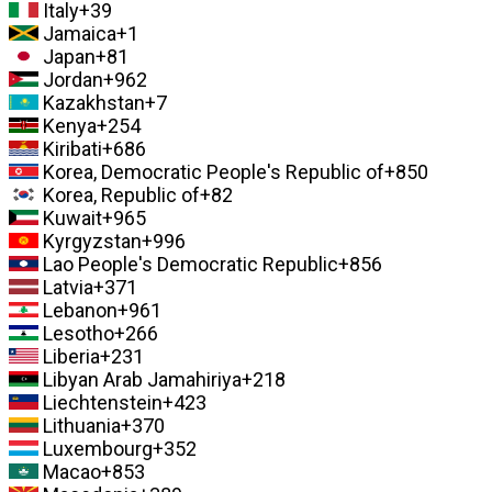
Italy
+39
Jamaica
+1
Japan
+81
Jordan
+962
Kazakhstan
+7
Kenya
+254
Kiribati
+686
Korea, Democratic People's Republic of
+850
Korea, Republic of
+82
Kuwait
+965
Kyrgyzstan
+996
Lao People's Democratic Republic
+856
Latvia
+371
Lebanon
+961
Lesotho
+266
Liberia
+231
Libyan Arab Jamahiriya
+218
Liechtenstein
+423
Lithuania
+370
Luxembourg
+352
Macao
+853