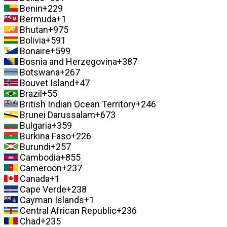
Benin
+229
Bermuda
+1
Bhutan
+975
Bolivia
+591
Bonaire
+599
Bosnia and Herzegovina
+387
Botswana
+267
Bouvet Island
+47
Brazil
+55
British Indian Ocean Territory
+246
Brunei Darussalam
+673
Bulgaria
+359
Burkina Faso
+226
Burundi
+257
Cambodia
+855
Cameroon
+237
Canada
+1
Cape Verde
+238
Cayman Islands
+1
Central African Republic
+236
Chad
+235