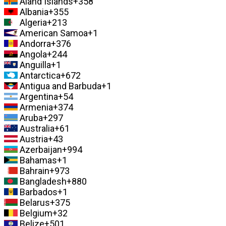
Aland Islands
+358
Albania
+355
Algeria
+213
American Samoa
+1
Andorra
+376
Angola
+244
Anguilla
+1
Antarctica
+672
Antigua and Barbuda
+1
Argentina
+54
Armenia
+374
Aruba
+297
Australia
+61
Austria
+43
Azerbaijan
+994
Bahamas
+1
Bahrain
+973
Bangladesh
+880
Barbados
+1
Belarus
+375
Belgium
+32
Belize
+501