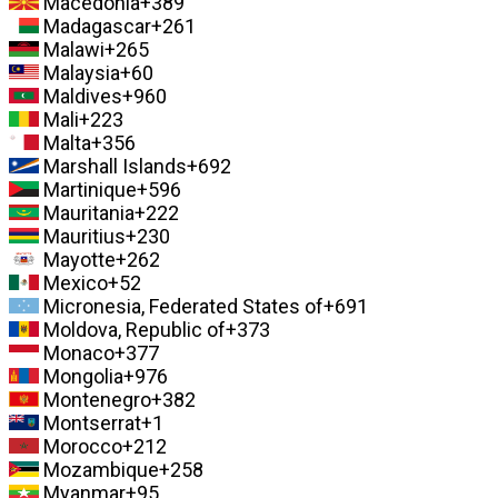
Macedonia
+389
Madagascar
+261
Malawi
+265
Malaysia
+60
Maldives
+960
Mali
+223
Malta
+356
Marshall Islands
+692
Martinique
+596
Mauritania
+222
Mauritius
+230
Mayotte
+262
Mexico
+52
Micronesia, Federated States of
+691
Moldova, Republic of
+373
Monaco
+377
Mongolia
+976
Montenegro
+382
Montserrat
+1
Morocco
+212
Mozambique
+258
Myanmar
+95