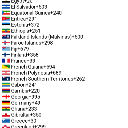
Egypt
+20
El Salvador
+503
Equatorial Guinea
+240
Eritrea
+291
Estonia
+372
Ethiopia
+251
Falkland Islands (Malvinas)
+500
Faroe Islands
+298
Fiji
+679
Finland
+358
France
+33
French Guiana
+594
French Polynesia
+689
French Southern Territories
+262
Gabon
+241
Gambia
+220
Georgia
+995
Germany
+49
Ghana
+233
Gibraltar
+350
Greece
+30
Greenland
+299