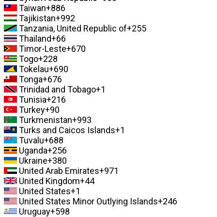
Taiwan
+886
Tajikistan
+992
Tanzania, United Republic of
+255
Thailand
+66
Timor-Leste
+670
Togo
+228
Tokelau
+690
Tonga
+676
Trinidad and Tobago
+1
Tunisia
+216
Turkey
+90
Turkmenistan
+993
Turks and Caicos Islands
+1
Tuvalu
+688
Uganda
+256
Ukraine
+380
United Arab Emirates
+971
United Kingdom
+44
United States
+1
United States Minor Outlying Islands
+246
Uruguay
+598