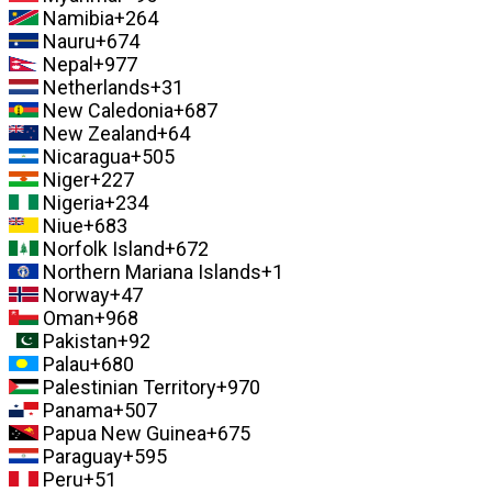
Namibia
+264
Nauru
+674
Nepal
+977
Netherlands
+31
New Caledonia
+687
New Zealand
+64
Nicaragua
+505
Niger
+227
Nigeria
+234
Niue
+683
Norfolk Island
+672
Northern Mariana Islands
+1
Norway
+47
Oman
+968
Pakistan
+92
Palau
+680
Palestinian Territory
+970
Panama
+507
Papua New Guinea
+675
Paraguay
+595
Peru
+51