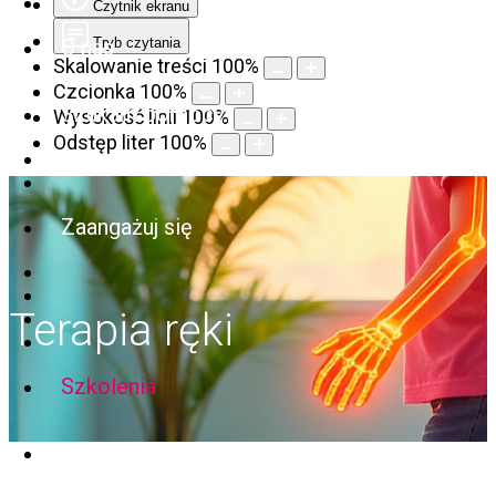
Czytnik ekranu
O nas
Tryb czytania
Skalowanie treści
100
%
Czcionka
100
%
Szukam pomocy
Wysokość linii
100
%
Odstęp liter
100
%
Zaangażuj się
Terapia ręki
Szkolenia
Kontakt