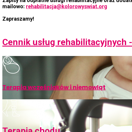
Zapisy na odpłatne usługi rehabilitacyjne oraz dod
mailowo:
rehabilitacja@kolorowyswiat.org
Zapraszamy!
Cennik usług rehabilitacyjnych - 
Terapia wcześniaków i niemowląt
Terapia chodu