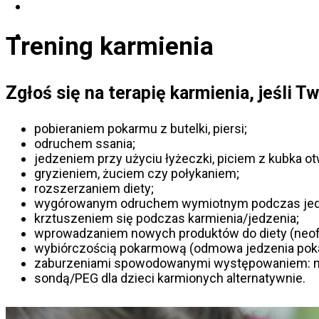
Kontakt
Trening karmienia
Zgłoś się na terapię karmienia, jeśli 
pobieraniem pokarmu z butelki, piersi;
odruchem ssania;
jedzeniem przy użyciu łyżeczki, piciem z kubka ot
gryzieniem, żuciem czy połykaniem;
rozszerzaniem diety;
wygórowanym odruchem wymiotnym podczas jed
krztuszeniem się podczas karmienia/jedzenia;
wprowadzaniem nowych produktów do diety (neof
wybiórczością pokarmową (odmowa jedzenia pokar
zaburzeniami spowodowanymi występowaniem: mó
sondą/PEG dla dzieci karmionych alternatywnie.