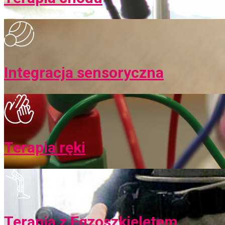
Integracja sensoryczna
Terapia ręki
Terapia z Egzoszkieletem