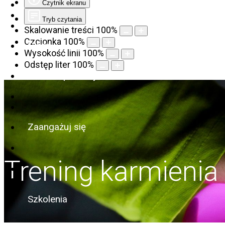
Czytnik ekranu
Tryb czytania
Skalowanie treści
100
%
Czcionka
100
%
O nas
Wysokość linii
100
%
Odstęp liter
100
%
Szukam pomocy
Zaangażuj się
Trening karmienia
Szkolenia