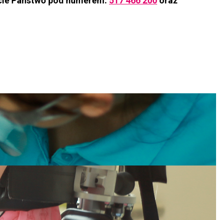
kacie Państwo pod numerem:
517 466 200
oraz