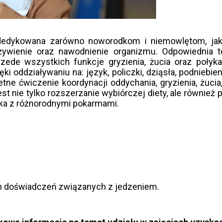
t dedykowana zarówno noworodkom i niemowlętom, ja
żywienie oraz nawodnienie organizmu. Odpowiednia t
przede wszystkich funkcje gryzienia, żucia oraz po
ięki oddziaływaniu na: język, policzki, dziąsła, podnie
e ćwiczenie koordynacji oddychania, gryzienia, żucia, 
est nie tylko rozszerzanie wybiórczej diety, ale równie
cka z różnorodnymi pokarmami.
 doświadczeń związanych z jedzeniem.