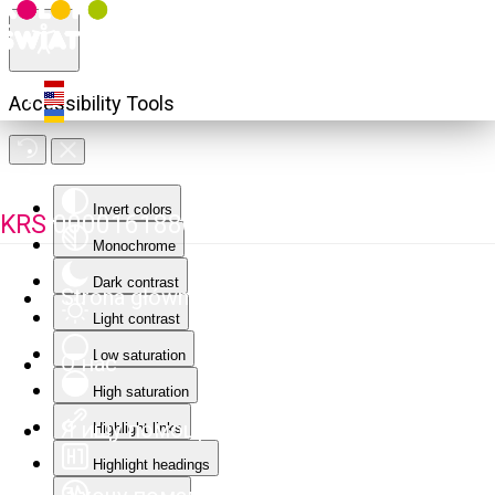
Accessibility Tools
Invert colors
KRS
0000161880
Monochrome
Dark contrast
Strona główna
Light contrast
Low saturation
О нас
High saturation
Я ищу помощи
Highlight links
Highlight headings