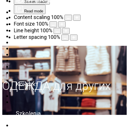
Я хочу помагать
Screen reader
Read mode
Content scaling
100
%
Font size
100
%
Line height
100
%
Letter spacing
100
%
ОДЕЖДА для других
Контакт
Szkolenia