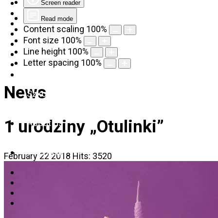
Screen reader
Read mode
Content scaling
100
%
Font size
100
%
Line height
100
%
Letter spacing
100
%
News
Szkolenia
1 urodziny „Otulinki”
About us
Find help
February 22 2018
Hits: 3520