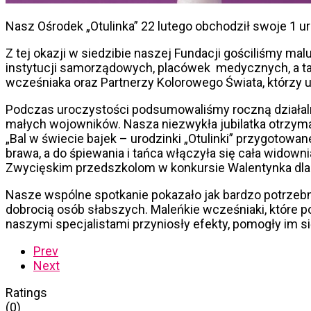
Nasz Ośrodek „Otulinka” 22 lutego obchodził swoje 1 u
Z tej okazji w siedzibie naszej Fundacji gościliśmy ma
instytucji samorządowych, placówek medycznych, a takż
wcześniaka oraz Partnerzy Kolorowego Świata, którzy u
Podczas uroczystości podsumowaliśmy roczną działaln
małych wojowników. Nasza niezwykła jubilatka otrzym
„Bal w świecie bajek – urodzinki „Otulinki” przygoto
brawa, a do śpiewania i tańca włączyła się cała widown
Zwycięskim przedszkolom w konkursie Walentynka dla
Nasze wspólne spotkanie pokazało jak bardzo potrzebna 
dobrocią osób słabszych. Maleńkie wcześniaki, które poj
naszymi specjalistami przyniosły efekty, pomogły im się
Prev
Next
Ratings
(0)