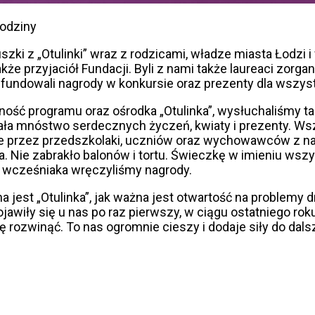
rodziny
luszki z „Otulinki” wraz z rodzicami, władze miasta Łodz
e przyjaciół Fundacji. Byli z nami także laureaci zor
fundowali nagrody w konkursie oraz prezenty dla wszyst
ość programu oraz ośrodka „Otulinka”, wysłuchaliśmy t
ała mnóstwo serdecznych życzeń, kwiaty i prezenty. Ws
wane przez przedszkolaki, uczniów oraz wychowawców z n
ia. Nie zabrakło balonów i tortu. Świeczkę w imieniu ws
 wcześniaka wręczyliśmy nagrody.
jest „Otulinka”, jak ważna jest otwartość na problemy d
awiły się u nas po raz pierwszy, w ciągu ostatniego roku 
 rozwinąć. To nas ogromnie cieszy i dodaje siły do dalsz