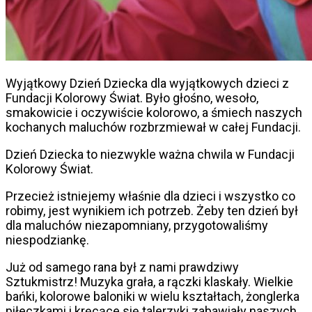
Wyjątkowy Dzień Dziecka dla wyjątkowych dzieci z
Fundacji Kolorowy Świat. Było głośno, wesoło,
smakowicie i oczywiście kolorowo, a śmiech naszych
kochanych maluchów rozbrzmiewał w całej Fundacji.
Dzień Dziecka to niezwykle ważna chwila w Fundacji
Kolorowy Świat.
Przecież istniejemy właśnie dla dzieci i wszystko co
robimy, jest wynikiem ich potrzeb. Żeby ten dzień był
dla maluchów niezapomniany, przygotowaliśmy
niespodziankę.
Już od samego rana był z nami prawdziwy
Sztukmistrz! Muzyka grała, a rączki klaskały. Wielkie
bańki, kolorowe baloniki w wielu kształtach, żonglerka
piłeczkami i kręcące się talerzyki zabawiały naszych