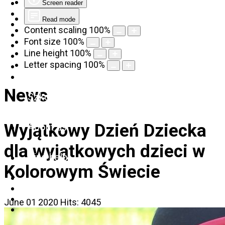
Screen reader
Read mode
Content scaling
100
%
Font size
100
%
Line height
100
%
Letter spacing
100
%
News
Szkolenia
Wyjątkowy Dzień Dziecka
About us
dla wyjątkowych dzieci w
Find help
Kolorowym Świecie
June 01 2020
Hits: 4045