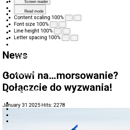
Screen reader
Read mode
Content scaling
100
%
Font size
100
%
Line height
100
%
Letter spacing
100
%
News
Szkolenia
Gotowi na…morsowanie?
About us
Dołączcie do wyzwania!
Find help
January 31 2025
Hits: 2278