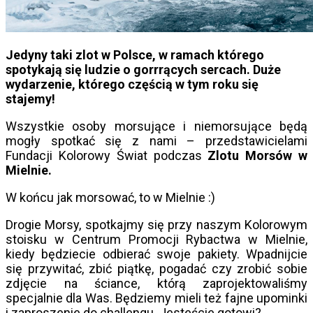
Jedyny taki zlot w Polsce, w ramach którego
spotykają się ludzie o gorrrących sercach. Duże
wydarzenie, którego częścią w tym roku się
stajemy!
Wszystkie osoby morsujące i niemorsujące będą
mogły spotkać się z nami – przedstawicielami
Fundacji Kolorowy Świat podczas
Zlotu Morsów w
Mielnie.
W końcu jak morsować, to w Mielnie :)
Drogie Morsy, spotkajmy się przy naszym Kolorowym
stoisku w Centrum Promocji Rybactwa w Mielnie,
kiedy będziecie odbierać swoje pakiety. Wpadnijcie
się przywitać, zbić piątkę, pogadać czy zrobić sobie
zdjęcie na ściance, którą zaprojektowaliśmy
specjalnie dla Was. Będziemy mieli też fajne upominki
i zaproszenie do challengu. Jesteście gotowi?