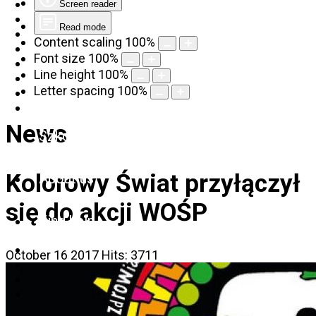
Screen reader
Read mode
Content scaling
100
%
Font size
100
%
Line height
100
%
Letter spacing
100
%
News
Szkolenia
Kolorowy Świat przyłączył
About us
się do akcji WOŚP
Find help
October 16 2017
Hits: 3711