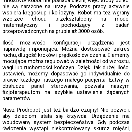
mnóstwo! Robot nie posiada bieżni, więc stopy dzieci
nie są narażone na urazy. Podczas pracy aktywnie
wspiera kręgosłup i kończyny. Robot ma też wgrany
wzorzec chodu przekształcony na model
matematyczny i pochodzący z badań
przeprowadzonych na grupie aż 3000 osób.
Ilość możliwości konfiguracji urządzenia jest
naprawdę imponująca. Można dostosować zakres
ruchu, długość kroków i prędkość ćwiczenia. Elementy
mocujące można regulować w zależności od wzrostu,
wagi lub ruchomości kończyn. Dzięki tak dużej ilości
ustawień, możemy dopasować go indywidualnie do
prawie każdego naszego małego pacjenta. Łatwy w
obsłudze panel sterowania, pozwala naszym
fizjoterapeutom na szybkie ustawienie żądanych
parametrów.
Nasz Prodrobot jest też bardzo czujny! Nie pozwoli,
aby dzieciom stała się krzywda. Urządzenie ma
wbudowany system bezpieczeństwa. Gdy podczas
ćwiczenia wystąpi niekontrolowany skurcz mięśni,