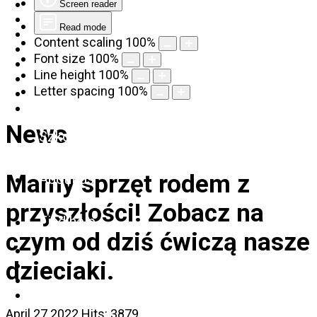
Screen reader
Read mode
Content scaling
100
%
Font size
100
%
Line height
100
%
Letter spacing
100
%
News
Szkolenia
Mamy sprzęt rodem z
About us
przyszłości! Zobacz na
Find help
czym od dziś ćwiczą nasze
dzieciaki.
April 27 2022
Hits: 3879