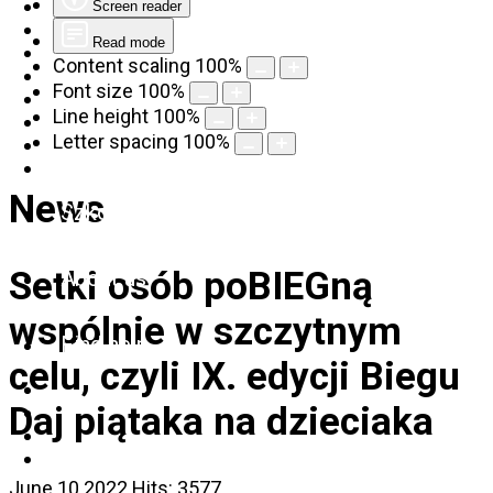
Screen reader
Read mode
Content scaling
100
%
Font size
100
%
Line height
100
%
Letter spacing
100
%
News
Szkolenia
Setki osób poBIEGną
About us
wspólnie w szczytnym
Find help
celu, czyli IX. edycji Biegu
Daj piątaka na dzieciaka
June 10 2022
Hits: 3577