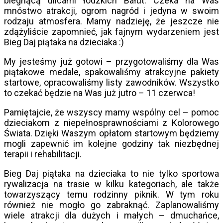
biegnącą ulicami łódzkich Bałut. Czeka na Was
mnóstwo atrakcji, ogrom nagród i jedyna w swoim
rodzaju atmosfera. Mamy nadzieję, że jeszcze nie
zdążyliście zapomnieć, jak fajnym wydarzeniem jest
Bieg Daj piątaka na dzieciaka :)
My jesteśmy już gotowi – przygotowaliśmy dla Was
piątakowe medale, spakowaliśmy atrakcyjne pakiety
startowe, opracowaliśmy listy zawodników. Wszystko
to czekać będzie na Was już jutro – 11 czerwca!
Pamiętajcie, że wszyscy mamy wspólny cel – pomoc
dzieciakom z niepełnosprawnościami z Kolorowego
Świata. Dzięki Waszym opłatom startowym będziemy
mogli zapewnić im kolejne godziny tak niezbędnej
terapii i rehabilitacji.
Bieg Daj piątaka na dzieciaka to nie tylko sportowa
rywalizacja na trasie w kilku kategoriach, ale także
towarzyszący temu rodzinny piknik. W tym roku
również nie mogło go zabraknąć. Zaplanowaliśmy
wiele atrakcji dla dużych i małych – dmuchańce,