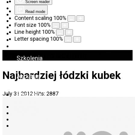
Screen reader
Read mode
Content scaling
100
%
Font size
100
%
Line height
100
%
Letter spacing
100
%
Projects and actions
Szkolenia
Najbardziej łódzki kubek
About us
July 31 2012
Hits: 2887
Find help