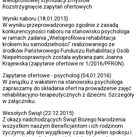
wieloprofilowej stymulacji zmysłów
Rozstrzygnięcie zapytań ofertowych
Wyniki naboru (18.01.2015)
W wyniku przeprowadzonego zgodnie z zasadą
konkurencyjności naboru na stanowisko psychologa
w ramach zadania „Wieloprofilowa rehabilitacja
krokiem ku samodzielności” realizowanego ze
środków Państwowego Funduszu Rehabilitacji Osób
Niepełnosprawnych została wybrana pani Joanna
Krajewska (zapytanie ofertowe nr 1/2016/PFRON).
Zapytanie ofertowe - psycholog (04.01.2016)
W związku z wakatem na stanowisku psychologa
zapraszamy do składania ofert na prowadzenie zajęć
rehabilitacyjno-terapeutycznych z dziećmi. Szczegóły
w załączniku.
Wesołych Świąt (22.12.2015)
Z okazji nadchodzących Świąt Bożego Narodzenia
wszystkim naszym Beneficjentom i ich rodzinom
życzymy, aby ten wyjątkowy czas był pełen spokoju i