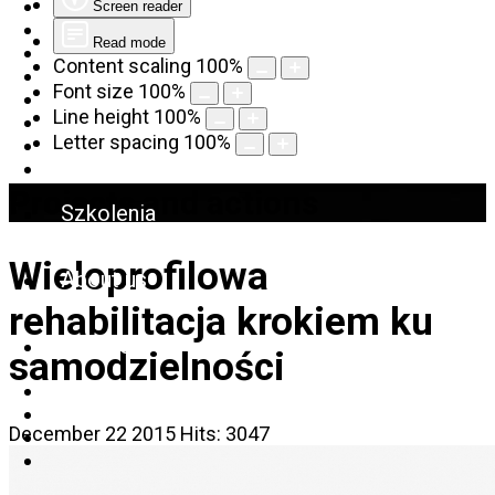
Screen reader
Read mode
Content scaling
100
%
Font size
100
%
Line height
100
%
Letter spacing
100
%
Projects and actions
Szkolenia
Wieloprofilowa
About us
rehabilitacja krokiem ku
Find help
samodzielności
December 22 2015
Hits: 3047